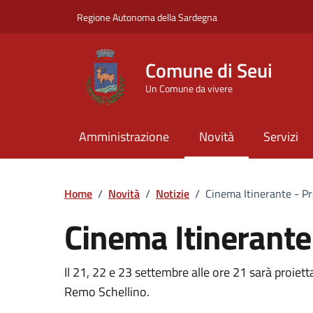
Vai ai contenuti
Vai al Footer
Regione Autonoma della Sardegna
Comune di Seui
Un Comune da vivere
Amministrazione
Novità
Servizi
Home
/
Novità
/
Notizie
/
Cinema Itinerante - Pr
Cinema Itinerante
Dettagli della notizia
Il 21, 22 e 23 settembre alle ore 21 sarà proietta
Remo Schellino.