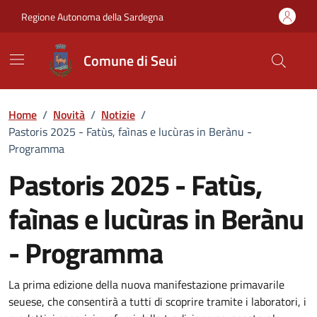
Vai ai contenuti
Vai al Footer
Regione Autonoma della Sardegna
Comune di Seui
Home
/
Novità
/
Notizie
/
Pastoris 2025 - Fatùs, faìnas e lucùras in Berànu -
Programma
Pastoris 2025 - Fatùs,
faìnas e lucùras in Berànu
- Programma
Dettagli della notizia
La prima edizione della nuova manifestazione primavarile
seuese, che consentirà a tutti di scoprire tramite i laboratori, i