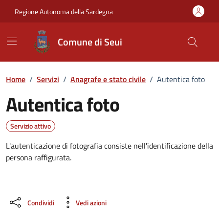
Vai ai contenuti
Vai al Footer
Regione Autonoma della Sardegna
Comune di Seui
Home
/
Servizi
/
Anagrafe e stato civile
/
Autentica foto
Autentica foto
Dettagli del servizio
Servizio attivo
L'autenticazione di fotografia consiste nell'identificazione della
persona raffigurata.
Condividi
Vedi azioni