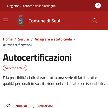
Vai ai contenuti
Vai al Footer
Regione Autonoma della Sardegna
Comune di Seui
Home
/
Servizi
/
Anagrafe e stato civile
/
Autocertificazioni
Autocertificazioni
Dettagli del servizio
Servizio attivo
È la possibilità di dichiarare tutta una serie di fatti, stati e
qualità personali in sostituzione del certificato corrispondente.
Condividi
Vedi azioni