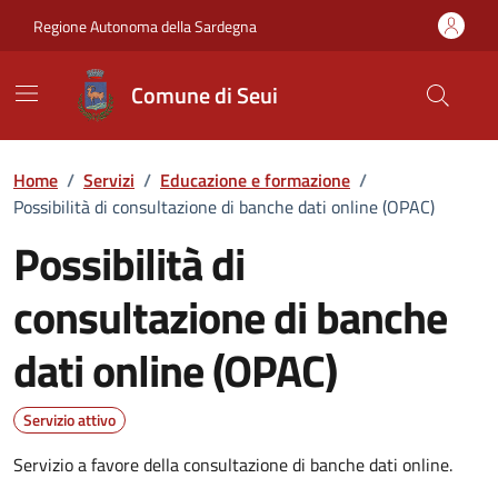
Vai ai contenuti
Vai al Footer
Regione Autonoma della Sardegna
Comune di Seui
Home
/
Servizi
/
Educazione e formazione
/
Possibilità di consultazione di banche dati online (OPAC)
Possibilità di
consultazione di banche
dati online (OPAC)
Dettagli del servizio
Servizio attivo
Servizio a favore della consultazione di banche dati online.