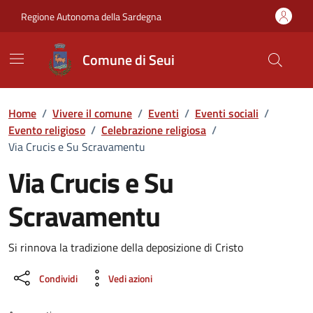
Vai ai contenuti
Vai al Footer
Regione Autonoma della Sardegna
Comune di Seui
Home
/
Vivere il comune
/
Eventi
/
Eventi sociali
/
Evento religioso
/
Celebrazione religiosa
/
Via Crucis e Su Scravamentu
Via Crucis e Su
Scravamentu
Dettaglio dell'evento
Si rinnova la tradizione della deposizione di Cristo
Condividi
Vedi azioni