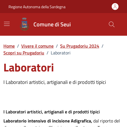
Vai ai contenuti
Vai al Footer
Regione Autonoma della Sardegna
Comune di Seui
Home
/
Vivere il comune
/
Su Prugadoriu 2024
/
Scopri su Prugadoriu
/
Laboratori
Laboratori
I Laboratori artistici, artigianali e di prodotti tipici
I Laboratori artistici, artigianali e di prodotti tipici
Laboratorio intensivo di incisione Adigrafica,
dal riporto del