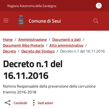
Vai ai contenuti
Vai al Footer
Regione Autonoma della Sardegna
Comune di Seui
Home
/
Amministrazione
/
Documenti e dati
/
Documenti Albo Pretorio
/
Atto amministrativo
/
Decreto
/
Decreto del Sindaco
/
Decreto n.1 del 16.11.2016
Decreto n.1 del
16.11.2016
Dettaglio del documento
Nomina Responsabile della prevenzione della corruzione
triennio 2016-2018
Condividi
Vedi azioni