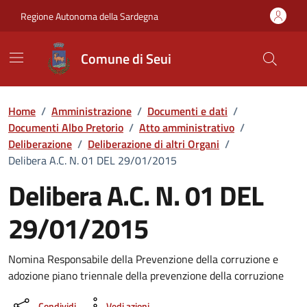
Vai ai contenuti
Vai al Footer
Regione Autonoma della Sardegna
Comune di Seui
Home
/
Amministrazione
/
Documenti e dati
/
Documenti Albo Pretorio
/
Atto amministrativo
/
Deliberazione
/
Deliberazione di altri Organi
/
Delibera A.C. N. 01 DEL 29/01/2015
Delibera A.C. N. 01 DEL
29/01/2015
Dettaglio del documento
Nomina Responsabile della Prevenzione della corruzione e
adozione piano triennale della prevenzione della corruzione
Condividi
Vedi azioni