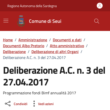
Vai ai contenuti
Vai al Footer
Regione Autonoma della Sardegna
Comune di Seui
Home
/
Amministrazione
/
Documenti e dati
/
Documenti Albo Pretorio
/
Atto amministrativo
/
Deliberazione
/
Deliberazione di altri Organi
/
Deliberazione A.C. n. 3 del 27.04.2017
Deliberazione A.C. n. 3 del
27.04.2017
Dettaglio del documento
Programmazione fondi Bimf annualità 2017
Condividi
Vedi azioni