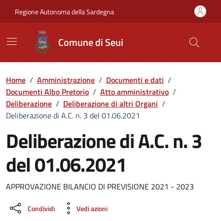
Vai ai contenuti
Vai al Footer
Regione Autonoma della Sardegna
Comune di Seui
Home
/
Amministrazione
/
Documenti e dati
/
Documenti Albo Pretorio
/
Atto amministrativo
/
Deliberazione
/
Deliberazione di altri Organi
/
Deliberazione di A.C. n. 3 del 01.06.2021
Deliberazione di A.C. n. 3
del 01.06.2021
Dettaglio del documento
APPROVAZIONE BILANCIO DI PREVISIONE 2021 - 2023
Condividi
Vedi azioni