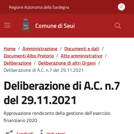
Vai ai contenuti
Vai al Footer
Regione Autonoma della Sardegna
Comune di Seui
Home
/
Amministrazione
/
Documenti e dati
/
Documenti Albo Pretorio
/
Atto amministrativo
/
Deliberazione
/
Deliberazione di altri Organi
/
Deliberazione di A.C. n.7 del 29.11.2021
Deliberazione di A.C. n.7
del 29.11.2021
Dettaglio del documento
Approvazione rendiconto della gestione dell’esercizio
finanziario 2020
Condividi
Vedi azioni