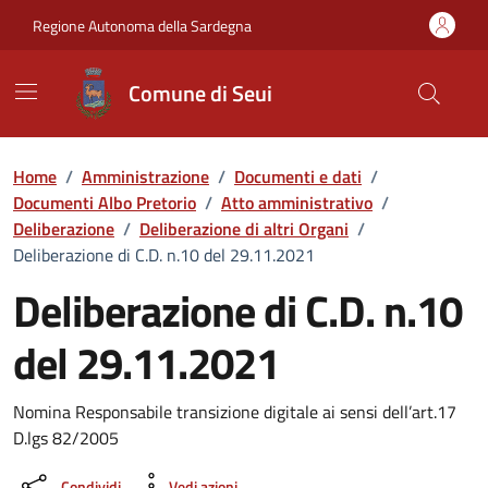
Vai ai contenuti
Vai al Footer
Regione Autonoma della Sardegna
Comune di Seui
Home
/
Amministrazione
/
Documenti e dati
/
Documenti Albo Pretorio
/
Atto amministrativo
/
Deliberazione
/
Deliberazione di altri Organi
/
Deliberazione di C.D. n.10 del 29.11.2021
Deliberazione di C.D. n.10
del 29.11.2021
Dettaglio del documento
Nomina Responsabile transizione digitale ai sensi dell’art.17
D.lgs 82/2005
Condividi
Vedi azioni