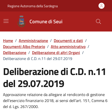
Vai ai contenuti
Vai al Footer
Regione Autonoma della Sardegna
Comune di Seui
Home
/
Amministrazione
/
Documenti e dati
/
Documenti Albo Pretorio
/
Atto amministrativo
/
Deliberazione
/
Deliberazione di altri Organi
/
Deliberazione di C.D. n.11 del 29.07.2019
Deliberazione di C.D. n.11
del 29.07.2019
Dettaglio del documento
Approvazione relazione da allegare al rendiconto di gestione
dell’esercizio finanziario 2018, ai sensi dell’art. 151, Comma 6
del d. Lgs. 267/2000.