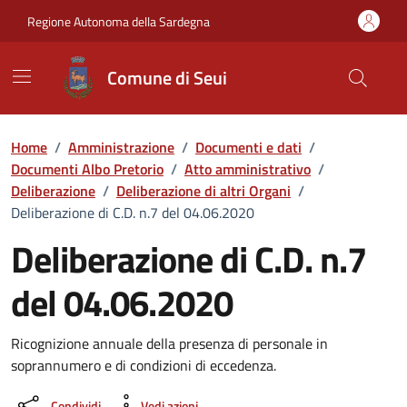
Vai ai contenuti
Vai al Footer
Regione Autonoma della Sardegna
Comune di Seui
Home
/
Amministrazione
/
Documenti e dati
/
Documenti Albo Pretorio
/
Atto amministrativo
/
Deliberazione
/
Deliberazione di altri Organi
/
Deliberazione di C.D. n.7 del 04.06.2020
Deliberazione di C.D. n.7
del 04.06.2020
Dettaglio del documento
Ricognizione annuale della presenza di personale in
soprannumero e di condizioni di eccedenza.
Condividi
Vedi azioni