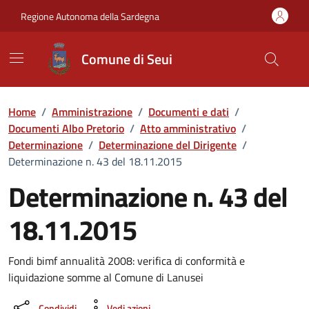
Vai ai contenuti
Vai al Footer
Regione Autonoma della Sardegna
Comune di Seui
Home
/
Amministrazione
/
Documenti e dati
/
Documenti Albo Pretorio
/
Atto amministrativo
/
Determinazione
/
Determinazione del Dirigente
/
Determinazione n. 43 del 18.11.2015
Determinazione n. 43 del
18.11.2015
Dettaglio del documento
Fondi bimf annualità 2008: verifica di conformità e
liquidazione somme al Comune di Lanusei
Condividi
Vedi azioni