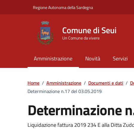
Vai ai contenuti
Vai al Footer
Regione Autonoma della Sardegna
Comune di Seui
Un Comune da vivere
Amministrazione
Novità
Servizi
Home
/
Amministrazione
/
Documenti e dati
/
D
Determinazione n.17 del 03.05.2019
Determinazione n
Dettaglio del documento
Liquidazione fattura 2019 234 E alla Ditta Zu