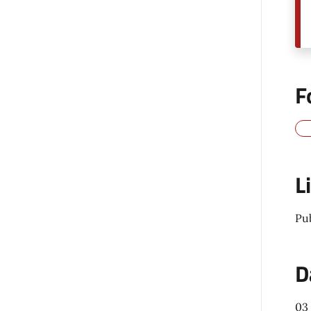
F
L
Pu
D
03