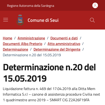
Vai ai contenuti
Vai al Footer
Regione Autonoma della Sardegna
Comune di Seui
Home
/
Amministrazione
/
Documenti e dati
/
Documenti Albo Pretorio
/
Atto amministrativo
/
Determinazione
/
Determinazione del Dirigente
/
Determinazione n.20 del 15.05.2019
Determinazione n.20 del
15.05.2019
Dettaglio del documento
Liquidazione fattura n. 469 del 17.04.2019 alla Ditta Mem
Informatica S.r.l – canone di assistenza procedure Civilia next
1 quadrimestre anno 2019 – SMART CIG Z2A26F19FA