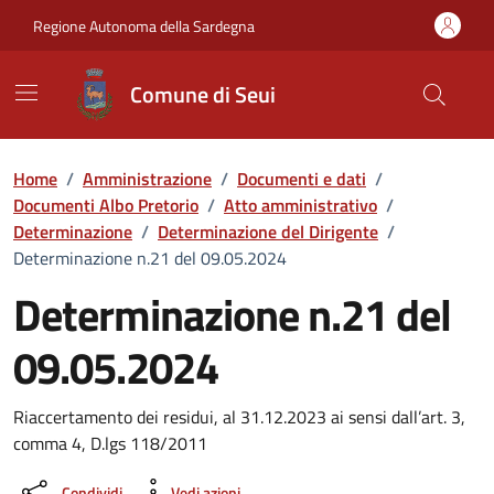
Vai ai contenuti
Vai al Footer
Regione Autonoma della Sardegna
Comune di Seui
Home
/
Amministrazione
/
Documenti e dati
/
Documenti Albo Pretorio
/
Atto amministrativo
/
Determinazione
/
Determinazione del Dirigente
/
Determinazione n.21 del 09.05.2024
Determinazione n.21 del
09.05.2024
Dettaglio del documento
Riaccertamento dei residui, al 31.12.2023 ai sensi dall’art. 3,
comma 4, D.lgs 118/2011
Condividi
Vedi azioni