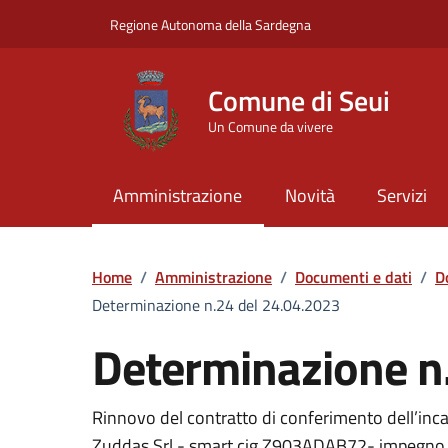
Vai ai contenuti
Vai al Footer
Regione Autonoma della Sardegna
Comune di Seui
Un Comune da vivere
Amministrazione
Novità
Servizi
Home
/
Amministrazione
/
Documenti e dati
/
D
Determinazione n.24 del 24.04.2023
Determinazione n
Dettaglio del documento
Rinnovo del contratto di conferimento dell’inca
Zuddas Srl - smart cig Z903ADAB72- impegno 