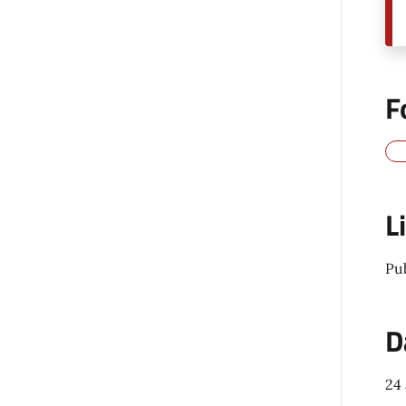
F
L
Pu
D
24 