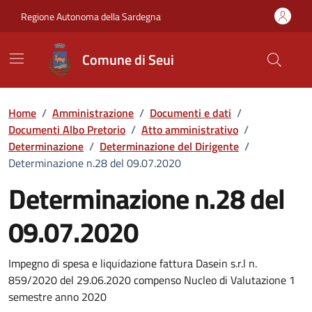
Vai ai contenuti
Vai al Footer
Regione Autonoma della Sardegna
Comune di Seui
Home
/
Amministrazione
/
Documenti e dati
/
Documenti Albo Pretorio
/
Atto amministrativo
/
Determinazione
/
Determinazione del Dirigente
/
Determinazione n.28 del 09.07.2020
Determinazione n.28 del
09.07.2020
Dettaglio del documento
Impegno di spesa e liquidazione fattura Dasein s.r.l n.
859/2020 del 29.06.2020 compenso Nucleo di Valutazione 1
semestre anno 2020