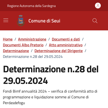
Vai ai contenuti
Vai al Footer
Regione Autonoma della Sardegna
Comune di Seui
Home
/
Amministrazione
/
Documenti e dati
/
Documenti Albo Pretorio
/
Atto amministrativo
/
Determinazione
/
Determinazione del Dirigente
/
Determinazione n.28 del 29.05.2024
Determinazione n.28 del
29.05.2024
Dettaglio del documento
Fondi Bimf annualità 2024 – verifica di conformità atto di
programmazione e liquidazione somme al Comune di
Perdasdefogu