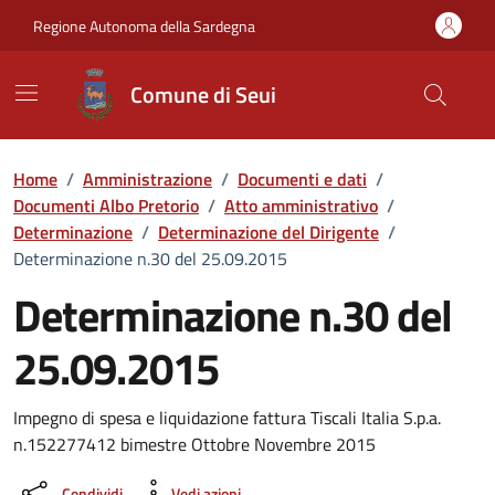
Vai ai contenuti
Vai al Footer
Regione Autonoma della Sardegna
Comune di Seui
Home
/
Amministrazione
/
Documenti e dati
/
Documenti Albo Pretorio
/
Atto amministrativo
/
Determinazione
/
Determinazione del Dirigente
/
Determinazione n.30 del 25.09.2015
Determinazione n.30 del
25.09.2015
Dettaglio del documento
Impegno di spesa e liquidazione fattura Tiscali Italia S.p.a.
n.152277412 bimestre Ottobre Novembre 2015
Condividi
Vedi azioni