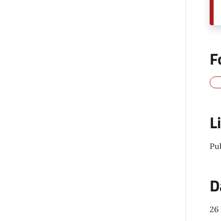
F
L
Pu
D
26 