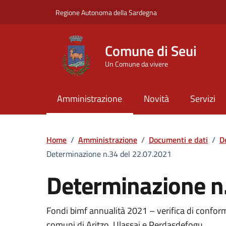
Vai ai contenuti
Vai al Footer
Regione Autonoma della Sardegna
Comune di Seui
Un Comune da vivere
Amministrazione
Novità
Servizi
Home
/
Amministrazione
/
Documenti e dati
/
D
Determinazione n.34 del 22.07.2021
Determinazione n
Dettaglio del documento
Fondi bimf annualità 2021 – verifica di confo
comuni di Aritzo, Ulassai e Perdasdefogu.