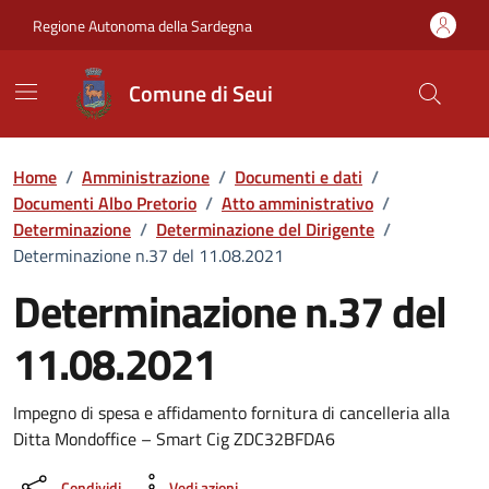
Vai ai contenuti
Vai al Footer
Regione Autonoma della Sardegna
Comune di Seui
Home
/
Amministrazione
/
Documenti e dati
/
Documenti Albo Pretorio
/
Atto amministrativo
/
Determinazione
/
Determinazione del Dirigente
/
Determinazione n.37 del 11.08.2021
Determinazione n.37 del
11.08.2021
Dettaglio del documento
Impegno di spesa e affidamento fornitura di cancelleria alla
Ditta Mondoffice – Smart Cig ZDC32BFDA6
Condividi
Vedi azioni