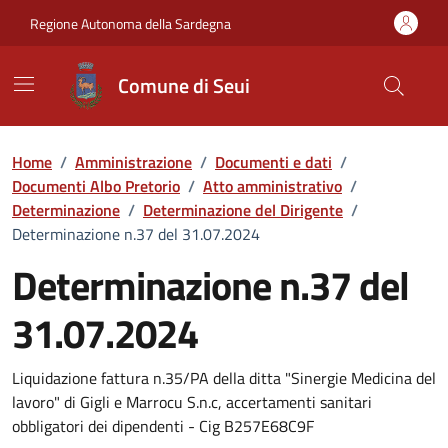
Vai ai contenuti
Vai al Footer
Regione Autonoma della Sardegna
Comune di Seui
Home
/
Amministrazione
/
Documenti e dati
/
Documenti Albo Pretorio
/
Atto amministrativo
/
Determinazione
/
Determinazione del Dirigente
/
Determinazione n.37 del 31.07.2024
Determinazione n.37 del
31.07.2024
Dettaglio del documento
Liquidazione fattura n.35/PA della ditta "Sinergie Medicina del
lavoro" di Gigli e Marrocu S.n.c, accertamenti sanitari
obbligatori dei dipendenti - Cig B257E68C9F