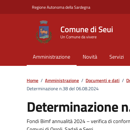
Vai ai contenuti
Vai al Footer
Regione Autonoma della Sardegna
Comune di Seui
Un Comune da vivere
Amministrazione
Novità
Servizi
Home
/
Amministrazione
/
Documenti e dati
/
D
Determinazione n.38 del 06.08.2024
Determinazione n
Dettaglio del documento
Fondi Bimf annualità 2024 – verifica di confo
Comuni di Orroli, Sadali e Serri