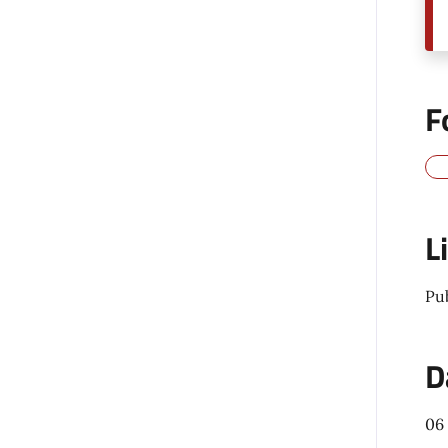
F
L
Pu
D
06