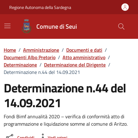
Vai ai contenuti
Vai al Footer
Regione Autonoma della Sardegna
Comune di Seui
Home
/
Amministrazione
/
Documenti e dati
/
Documenti Albo Pretorio
/
Atto amministrativo
/
Determinazione
/
Determinazione del Dirigente
/
Determinazione n.44 del 14.09.2021
Determinazione n.44 del
14.09.2021
Dettaglio del documento
Fondi Bimf annualità 2020 – verifica di conformità atto di
programmazione e liquidazione somme al comune di Aritzo.
Condividi
Vedi azioni