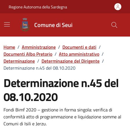
Vai ai contenuti
Vai al Footer
Regione Autonoma della Sardegna
Comune di Seui
Home
/
Amministrazione
/
Documenti e dati
/
Documenti Albo Pretorio
/
Atto amministrativo
/
Determinazione
/
Determinazione del Dirigente
/
Determinazione n.45 del 08.10.2020
Determinazione n.45 del
08.10.2020
Dettaglio del documento
Fondi Bimf 2020 – gestione in forma singola: verifica di
conformità atto di programmazione e liquidazione somme al
Comuni di Isili e Jerzu.