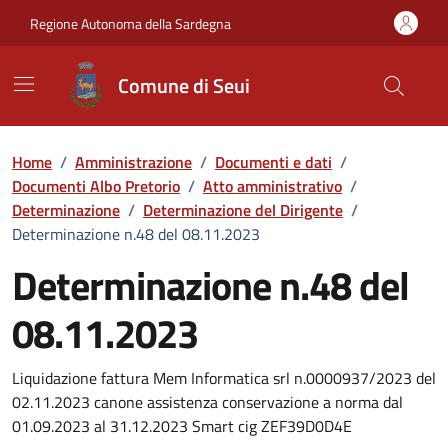
Vai ai contenuti
Vai al Footer
Regione Autonoma della Sardegna
Comune di Seui
Home
/
Amministrazione
/
Documenti e dati
/
Documenti Albo Pretorio
/
Atto amministrativo
/
Determinazione
/
Determinazione del Dirigente
/
Determinazione n.48 del 08.11.2023
Determinazione n.48 del
08.11.2023
Dettaglio del documento
Liquidazione fattura Mem Informatica srl n.0000937/2023 del
02.11.2023 canone assistenza conservazione a norma dal
01.09.2023 al 31.12.2023 Smart cig ZEF39D0D4E