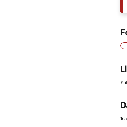
F
L
Pu
D
16