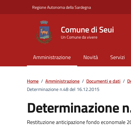
Vai ai contenuti
Vai al Footer
Regione Autonoma della Sardegna
Comune di Seui
Un Comune da vivere
Amministrazione
Novità
Servizi
Home
/
Amministrazione
/
Documenti e dati
/
D
Determinazione n.48 del 16.12.2015
Determinazione n
Dettaglio del documento
Restituzione anticipazione fondo economale 