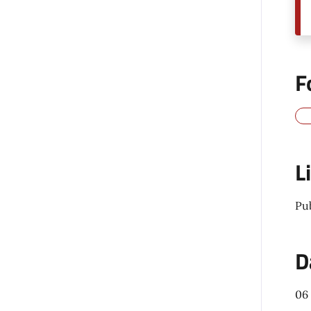
F
L
Pu
D
06