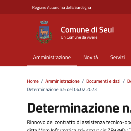
Vai ai contenuti
Vai al Footer
Regione Autonoma della Sardegna
Comune di Seui
Un Comune da vivere
Amministrazione
Novità
Servizi
Home
/
Amministrazione
/
Documenti e dati
/
D
Determinazione n.5 del 06.02.2023
Determinazione n
Dettaglio del documento
Rinnovo del contratto di assistenza tecnico-oper
ditta Mem Informatica srl- smart cig ZF939D0