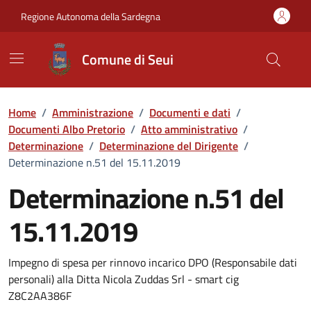
Vai ai contenuti
Vai al Footer
Regione Autonoma della Sardegna
Comune di Seui
Home
/
Amministrazione
/
Documenti e dati
/
Documenti Albo Pretorio
/
Atto amministrativo
/
Determinazione
/
Determinazione del Dirigente
/
Determinazione n.51 del 15.11.2019
Determinazione n.51 del
15.11.2019
Dettaglio del documento
Impegno di spesa per rinnovo incarico DPO (Responsabile dati
personali) alla Ditta Nicola Zuddas Srl - smart cig
Z8C2AA386F