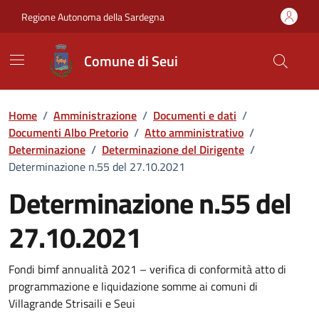
Vai ai contenuti
Vai al Footer
Regione Autonoma della Sardegna
Comune di Seui
Home
/
Amministrazione
/
Documenti e dati
/
Documenti Albo Pretorio
/
Atto amministrativo
/
Determinazione
/
Determinazione del Dirigente
/
Determinazione n.55 del 27.10.2021
Determinazione n.55 del
27.10.2021
Dettaglio del documento
Fondi bimf annualità 2021 – verifica di conformità atto di
programmazione e liquidazione somme ai comuni di
Villagrande Strisaili e Seui