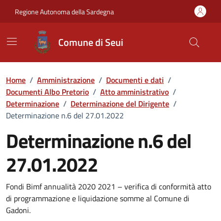
Vai ai contenuti
Vai al Footer
Regione Autonoma della Sardegna
Comune di Seui
Home
/
Amministrazione
/
Documenti e dati
/
Documenti Albo Pretorio
/
Atto amministrativo
/
Determinazione
/
Determinazione del Dirigente
/
Determinazione n.6 del 27.01.2022
Determinazione n.6 del
27.01.2022
Dettaglio del documento
Fondi Bimf annualità 2020 2021 – verifica di conformità atto
di programmazione e liquidazione somme al Comune di
Gadoni.