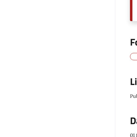
F
L
Pu
D
01 