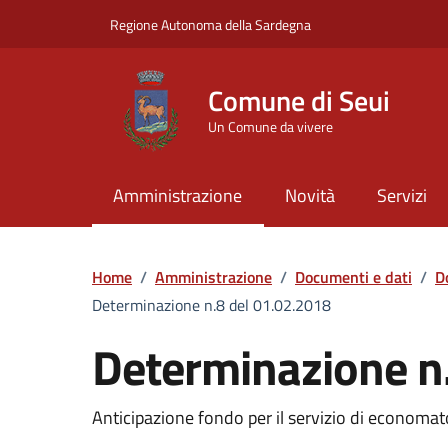
Vai ai contenuti
Vai al Footer
Regione Autonoma della Sardegna
Comune di Seui
Un Comune da vivere
Amministrazione
Novità
Servizi
Home
/
Amministrazione
/
Documenti e dati
/
D
Determinazione n.8 del 01.02.2018
Determinazione n
Dettaglio del documento
Anticipazione fondo per il servizio di econom