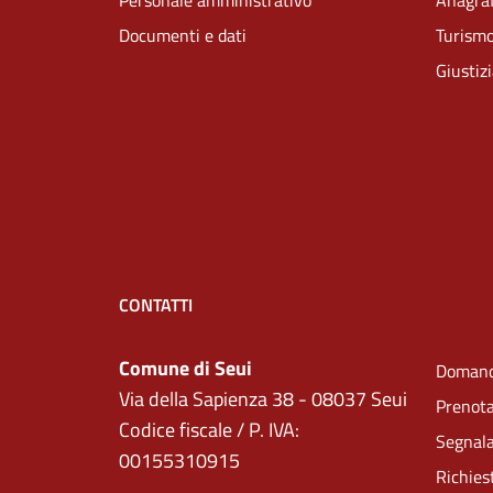
Personale amministrativo
Anagraf
Documenti e dati
Turism
Giustiz
CONTATTI
Comune di Seui
Domand
Via della Sapienza 38 - 08037 Seui
Prenot
Codice fiscale / P. IVA:
Segnala
00155310915
Richies