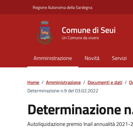
Vai ai contenuti
Vai al Footer
Regione Autonoma della Sardegna
Comune di Seui
Un Comune da vivere
Amministrazione
Novità
Servizi
Home
/
Amministrazione
/
Documenti e dati
/
D
Determinazione n.9 del 03.02.2022
Determinazione n
Dettaglio del documento
Autoliquidazione premio Inail annualità 2021-