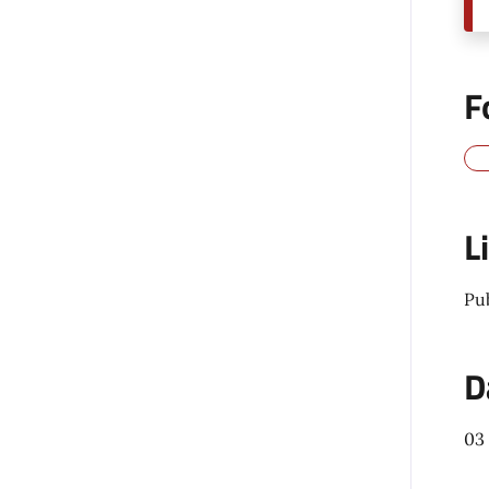
F
L
Pu
D
03