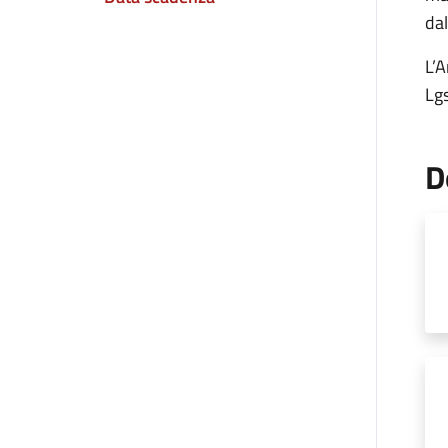
dal
L’A
Lg
D