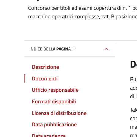
Dettaglio del documento
Concorso per titoli ed esami copertura di n. 1 
macchine operatrici complesse, cat. B posizio
INDICE DELLA PAGINA
D
Descrizione
Documenti
Pub
add
Ufficio responsabile
di 
Formati disponibili
Tal
Licenza di distribuzione
con
Data pubblicazione
man
man
Data scadenza