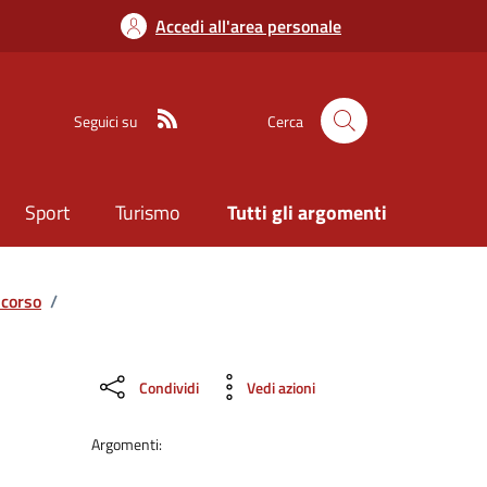
Accedi all'area personale
Seguici su
Cerca
Sport
Turismo
Tutti gli argomenti
ncorso
/
Condividi
Vedi azioni
Argomenti: