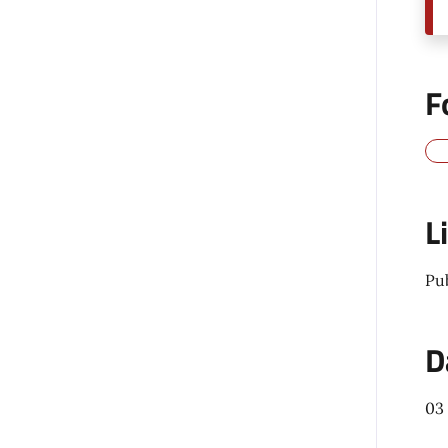
F
L
Pu
D
03