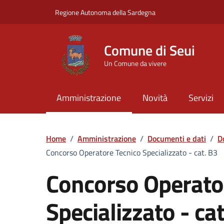
Vai ai contenuti
Vai al Footer
Regione Autonoma della Sardegna
Comune di Seui
Un Comune da vivere
Amministrazione
Novità
Servizi
Home
/
Amministrazione
/
Documenti e dati
/
D
Concorso Operatore Tecnico Specializzato - cat. B3
Concorso Operato
Specializzato - ca