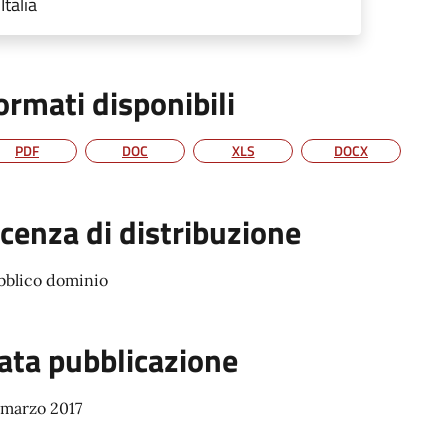
Italia
ormati disponibili
PDF
DOC
XLS
DOCX
icenza di distribuzione
bblico dominio
ata pubblicazione
 marzo 2017